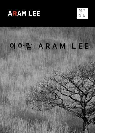
ME
NU
이아람 ARAM LEE : DAEG
이아람 ARAM LEE : DAEG